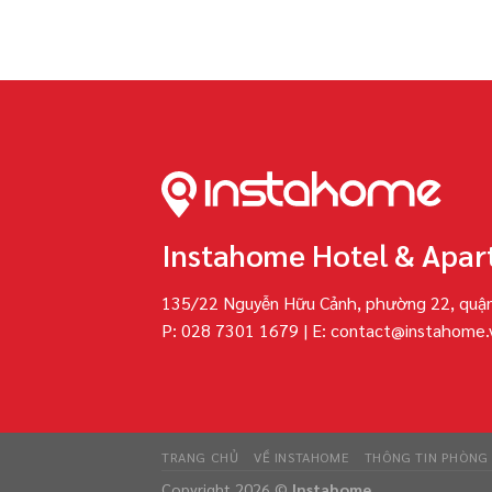
Instahome Hotel & Apa
135/22 Nguyễn Hữu Cảnh, phường 22, quận
P: 028 7301 1679 | E: contact@instahome.
TRANG CHỦ
VỀ INSTAHOME
THÔNG TIN PHÒNG
Copyright 2026 ©
Instahome