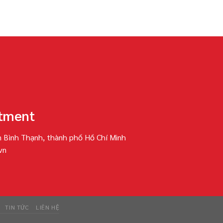
rtment
 Bình Thạnh, thành phố Hồ Chí Minh
vn
TIN TỨC
LIÊN HỆ