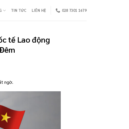
G
TIN TỨC
LIÊN HỆ
028 7301 1679
c tế Lao động
/Đêm
ất ngờ.