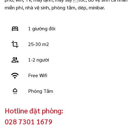
miễn phí, nhà vệ sinh, phòng tắm, dép, minibar.
bed
1 giường đôi
crop
25-30 m2
group
1-2 người
wifi
Free Wifi
shower
Phòng Tắm
Hotline đặt phòng:
028 7301 1679