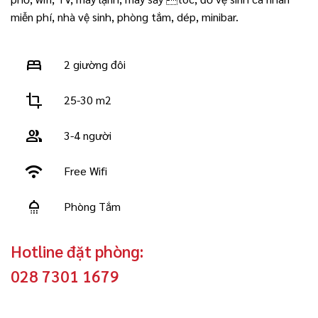
miễn phí, nhà vệ sinh, phòng tắm, dép, minibar.
bed
2 giường đôi
crop
25-30 m2
group
3-4 người
wifi
Free Wifi
shower
Phòng Tắm
Hotline đặt phòng:
028 7301 1679